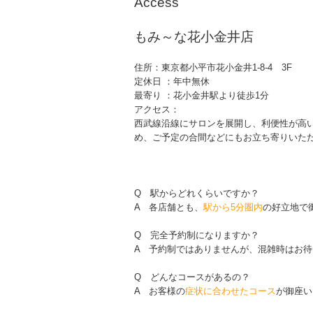
Access
もみ～な花小金井店
住所：東京都小平市花小金井1-8-4 3F
定休日 ：年中無休
最寄り ：花小金井駅より徒歩1分
アクセス：
西武線沿線にサロンを展開し、利便性が高
め、ご予定の合間などにもお立ち寄りいた
Q 駅からどれくらいですか？
A 各店舗とも、
駅から5分圏内
の好立地で
Q 完全予約制になりますか？
A 予約制ではありませんが、混雑時はお
Q どんなコースがあるの？
A お客様の
症状に合わせたコース
が御座い