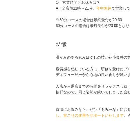
Q 営業時間とお休みは？
A 全店舗11時～21時、
年中無休
で営業し
※30分コースの場合は最終受付が20:30
60分コースの場合は最終受付が20:00とな
特徴
温かみのあるもみほぐしの技が花小金井の
疲労感を感じている方に、研修を受けたプ
ディフューザーから心地の良い香りが漂い
入店から退店までの時間をリラックスし続
抜群なので、同じ姿勢が続いてしまった会
首痛にお悩みなら、ぜひ
「もみ～な」
にお
し、首こりの改善をサポートいたします
。