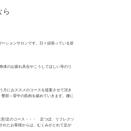
なら
ゼーションサロンです。日々頑張っている皆
身体のお疲れ具合やこうしてほしい等のリ
う方におススメのコースを提案させて頂き
部、臀部～背中の筋肉を緩めていきます。腰に
注意/足のコース・・・ 足つぼ、リフレクソ
験されたお客様からは、むくみがとれて足が