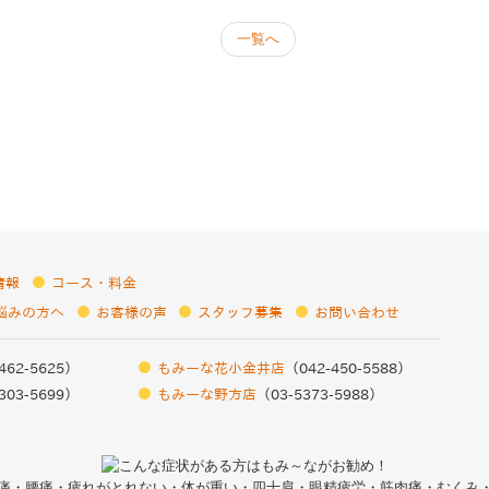
一覧へ
情報
コース・料金
悩みの方へ
お客様の声
スタッフ募集
お問い合わせ
462-5625）
もみーな花小金井店
（042-450-5588）
303-5699）
もみーな野方店
（03-5373-5988）
痛・腰痛・疲れがとれない・体が重い・四十肩・眼精疲労・筋肉痛・むくみ