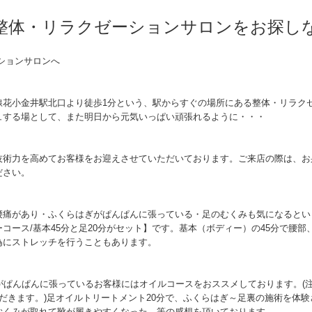
整体・リラクゼーションサロンをお探し
ションサロンへ
線花小金井駅北口より徒歩1分という、駅からすぐの場所にある整体・リラク
ュする場として、また明日から元気いっぱい頑張れるように・・・
技術力を高めてお客様をお迎えさせていただいております。ご来店の際は、お
ださい。
腰痛があり・ふくらはぎがぱんぱんに張っている・足のむくみも気になるとい
コース/基本45分と足20分がセット】です。基本（ボディー）の45分で腰
為にストレッチを行うこともあります。
がぱんぱんに張っているお客様にはオイルコースをおススメしております。(
だきます。)足オイルトリートメント20分で、ふくらはぎ～足裏の施術を体
むくみが取れて靴が履きやすくなった。等の感想を頂いております。