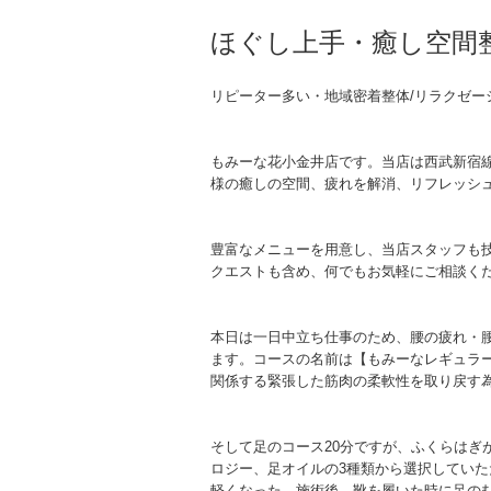
ほぐし上手・癒し空間
リピーター多い・地域密着整体/リラクゼー
もみーな花小金井店です。当店は西武新宿
様の癒しの空間、疲れを解消、リフレッシ
豊富なメニューを用意し、当店スタッフも
クエストも含め、何でもお気軽にご相談く
本日は一日中立ち仕事のため、腰の疲れ・
ます。コースの名前は【もみーなレギュラー
関係する緊張した筋肉の柔軟性を取り戻す
そして足のコース20分ですが、ふくらはぎ
ロジー、足オイルの3種類から選択していた
軽くなった。施術後、靴を履いた時に足の