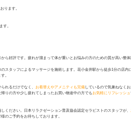
ております。
ります。
方から好評です。疲れが溜まって体が重いとお悩みの方のための質が高い整体
ロのスタッフによるマッサージを施術します。花小金井駅から徒歩1分の店内
ます。
けられるだけでなく、
お着替えやアメニティも完備
しているので気兼ねなくお
社帰りの方や少し疲れてしまったお買い物途中の方でも
お気軽にリフレッシュ
越しください。日本リラクゼーション普及協会認定セラピストのスタッフが、
皆様のご予約をお待ちしております。