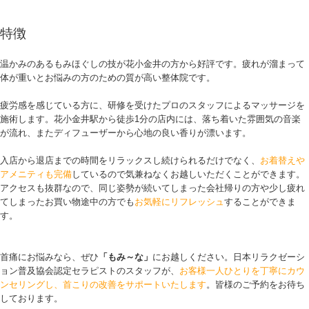
特徴
温かみのあるもみほぐしの技が花小金井の方から好評です。疲れが溜まって
体が重いとお悩みの方のための質が高い整体院です。
疲労感を感じている方に、研修を受けたプロのスタッフによるマッサージを
施術します。花小金井駅から徒歩1分の店内には、落ち着いた雰囲気の音楽
が流れ、またディフューザーから心地の良い香りが漂います。
入店から退店までの時間をリラックスし続けられるだけでなく、
お着替えや
アメニティも完備
しているので気兼ねなくお越しいただくことができます。
アクセスも抜群なので、同じ姿勢が続いてしまった会社帰りの方や少し疲れ
てしまったお買い物途中の方でも
お気軽にリフレッシュ
することができま
す。
首痛にお悩みなら、ぜひ
「もみ～な」
にお越しください。日本リラクゼーシ
ョン普及協会認定セラピストのスタッフが、
お客様一人ひとりを丁寧にカウ
ンセリングし、首こりの改善をサポートいたします
。皆様のご予約をお待ち
しております。