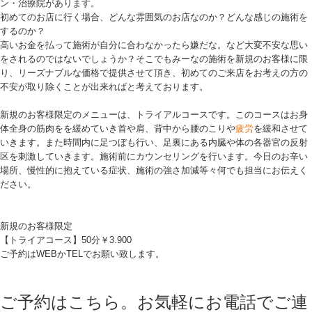
ン・治療院があります。
初めてのお店に行く場合、どんな雰囲気のお店なのか？どんな感じの施術を
するのか？
高いお金を払って施術が自分に合わなかったら嫌だな。など大変不安な思い
をされるのではないでしょうか？そこでもみーなの施術を新規のお客様に限
り、リーズナブルな価格で提供させて頂き、初めてのご来店をお考えの方の
不安が取り除くことが出来ればと考えております。
新規のお客様限定のメニューは、トライアルコースです。このコースはお身
体全身の筋肉をを緩めていき首や肩、背中から腰のこりや
疲労
を緩和させて
いきます。また時間内に足つぼも行い、足裏にある内臓や体の各器官の反射
区を刺激していきます。施術前にカウンセリングを行います。今日のお辛い
場所、慢性的に抱えている症状、施術の強さ加減等々何でも担当にお伝えく
ださい。
新規のお客様限定
【トライアコース】50分￥3.900
ご予約はWEBかTELでお願い致します。
ご予約はこちら。お気軽にお電話でご連