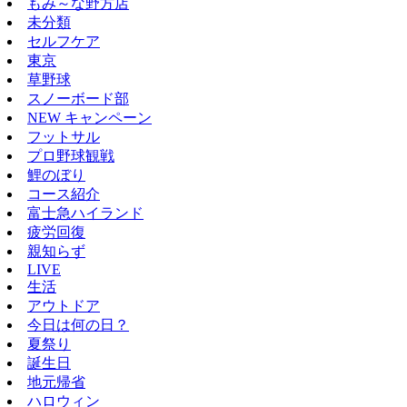
もみ～な野方店
未分類
セルフケア
東京
草野球
スノーボード部
NEW キャンペーン
フットサル
プロ野球観戦
鯉のぼり
コース紹介
富士急ハイランド
疲労回復
親知らず
LIVE
生活
アウトドア
今日は何の日？
夏祭り
誕生日
地元帰省
ハロウィン