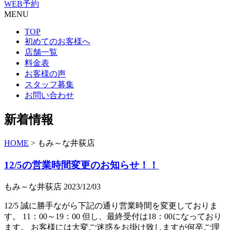
WEB予約
MENU
TOP
初めてのお客様へ
店舗一覧
料金表
お客様の声
スタッフ募集
お問い合わせ
新着情報
HOME
>
もみ～な井荻店
12/5の営業時間変更のお知らせ！！
もみ～な井荻店
2023/12/03
12/5 誠に勝手ながら下記の通り営業時間を変更しておりま
す。 11：00～19：00 但し、最終受付は18：00になっており
ます。 お客様には大変ご迷惑をお掛け致しますが何卒ご理