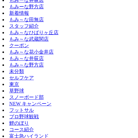
もみーな井荻店
もみーな野方店
新着情報
もみ～な田無店
スタッフ紹介
もみ～なひばりヶ丘店
もみ～な武蔵関店
クーポン
もみ～な花小金井店
もみ～な井荻店
もみ～な野方店
未分類
セルフケア
東京
草野球
スノーボード部
NEW キャンペーン
フットサル
プロ野球観戦
鯉のぼり
コース紹介
富士急ハイランド