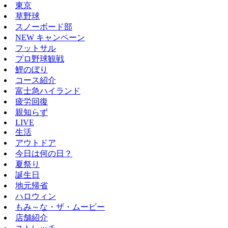
東京
草野球
スノーボード部
NEW キャンペーン
フットサル
プロ野球観戦
鯉のぼり
コース紹介
富士急ハイランド
疲労回復
親知らず
LIVE
生活
アウトドア
今日は何の日？
夏祭り
誕生日
地元帰省
ハロウィン
もみ～な・ザ・ムービー
店舗紹介