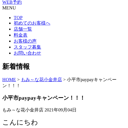
WEB予約
MENU
TOP
初めてのお客様へ
店舗一覧
料金表
お客様の声
スタッフ募集
お問い合わせ
新着情報
HOME
>
もみ～な花小金井店
>
小平市paypayキャンペー
ン！！！
小平市paypayキャンペーン！！！
もみ～な花小金井店
2021年09月04日
こんにちわ