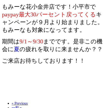
もみーな花小金井店です！小平市で
paypay最大30パーセント戻ってくる
キ
ャンペーンが９月より始まりました。
もみーなも対象になってます。
期間は
9/1～9/30
までです。是非この機
会に
夏
の疲れを取りに来ませんか？？
ご来店お待ちしております！！
« Previous
一覧へ